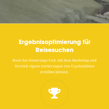
Ergebnis­­optimierung für
Reisesuchen
Boost das Steuerungs-Tool, mit dem Marketing und
Vertrieb eigene Sortierungen von Ergebnislisten
erstellen können.